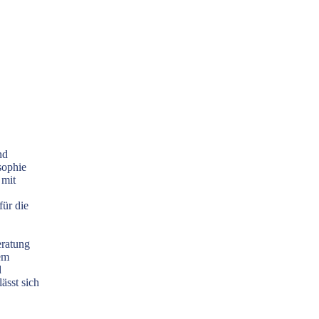
nd
sophie
 mit
ür die
eratung
em
d
ässt sich