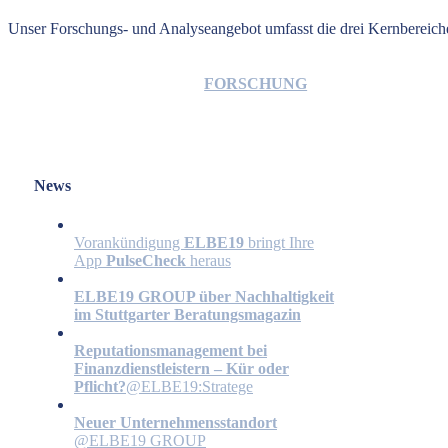
Unser Forschungs- und Analyseangebot umfasst die drei Kernbereic
FORSCHUNG
News
Vorankündigung
ELBE19
bringt Ihre
App
PulseCheck
heraus
ELBE19 GROUP über Nachhaltigkeit
im Stuttgarter Beratungsmagazin
Reputationsmanagement bei
Finanzdienstleistern – Kür oder
Pflicht?
@ELBE19:Stratege
Neuer Unternehmensstandort
@ELBE19 GROUP