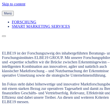
Skip to content
Menü
FORSCHUNG
SMART MARKETING SERVICES
ELBE19 ist der Forschungszweig des inhabergeführten Beratungs- u
Forschungsinstitutes ELBE19 GROUP. Mit unserer Forschungsphilo
und -expertise schaffen wir die Brücke zwischen Erkenntnisgewinn –
intelligenten Kombination aus innovativer, agiler und natürlich auch
klassischer Marktforschung – und Nutzbarmachung der Erkenntnisse f
operative Umsetzung sowie die strategische Unternehmensführung.
Im Fokus steht dabei höherwertige und innovative Marktforschungsb
mit einem starken Bezug zur operativen Tagesarbeit und damit zu Ihr
finanziellen Geschäfts- und Vertriebserfolg. Relevanz, Effektivität un
Effizienz sind dabei unsere Treiber. An diesen und weiteren Kriterien l
ELBE19 messen.