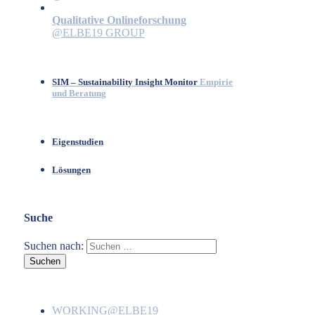
Qualitative Onlineforschung
@ELBE19 GROUP
SIM – Sustainability Insight Monitor
Empirie
und Beratung
Eigenstudien
Lösungen
Suche
Suchen nach:
WORKING@ELBE19